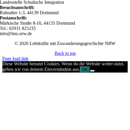
Landesstelle Schulische Integration
Besuchsanschrift:
Ruhrallee 1-3, 44139 Dortmund
Postanschrift:
Märkische Straße 8-10, 44135 Dortmund
Tel.: 02931 825235
info@lmz-nrw.de
© 2026 Lehrkräfte mit Zuwanderungsgeschichte NRW
Back to top
Page load link
Diese Website benutzt Cookies. Wenn du die Website weiter nutzt,
gehen wir von deinem Einverständnis aus.
OK