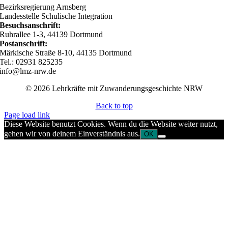
Bezirksregierung Arnsberg
Landesstelle Schulische Integration
Besuchsanschrift:
Ruhrallee 1-3, 44139 Dortmund
Postanschrift:
Märkische Straße 8-10, 44135 Dortmund
Tel.: 02931 825235
info@lmz-nrw.de
© 2026 Lehrkräfte mit Zuwanderungsgeschichte NRW
Back to top
Page load link
Diese Website benutzt Cookies. Wenn du die Website weiter nutzt,
gehen wir von deinem Einverständnis aus.
OK