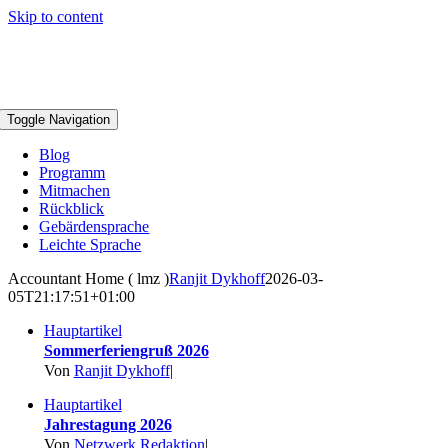
Skip to content
Toggle Navigation
Blog
Programm
Mitmachen
Rückblick
Gebärdensprache
Leichte Sprache
Accountant Home ( lmz )
Ranjit Dykhoff
2026-03-
05T21:17:51+01:00
Hauptartikel
Sommerferiengruß 2026
Von
Ranjit Dykhoff
|
Hauptartikel
Jahrestagung 2026
Von
Netzwerk Redaktion
|