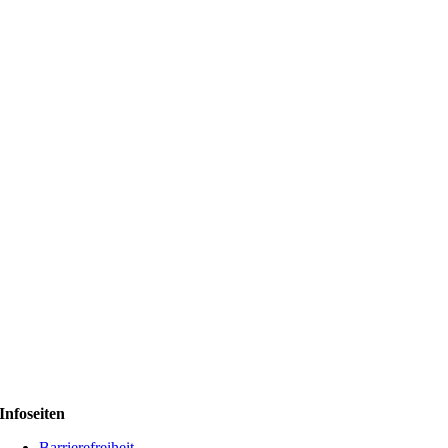
Infoseiten
Barrierefreiheit