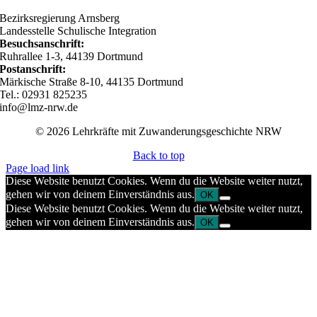
Bezirksregierung Arnsberg
Landesstelle Schulische Integration
Besuchsanschrift:
Ruhrallee 1-3, 44139 Dortmund
Postanschrift:
Märkische Straße 8-10, 44135 Dortmund
Tel.: 02931 825235
info@lmz-nrw.de
© 2026 Lehrkräfte mit Zuwanderungsgeschichte NRW
Back to top
Page load link
Diese Website benutzt Cookies. Wenn du die Website weiter nutzt,
gehen wir von deinem Einverständnis aus.
OK
Diese Website benutzt Cookies. Wenn du die Website weiter nutzt,
gehen wir von deinem Einverständnis aus.
OK