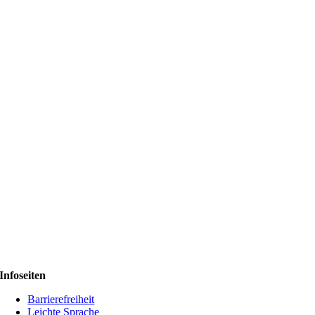
Infoseiten
Barrierefreiheit
Leichte Sprache