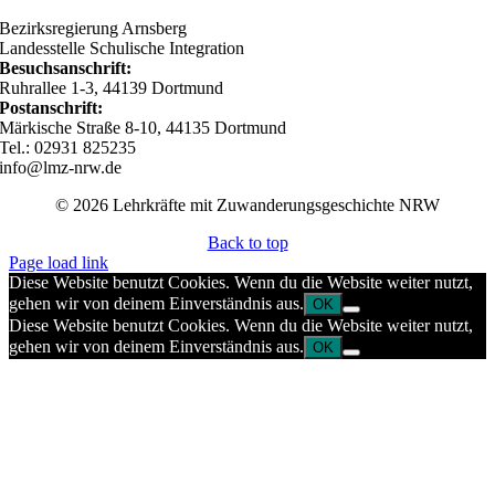
Bezirksregierung Arnsberg
Landesstelle Schulische Integration
Besuchsanschrift:
Ruhrallee 1-3, 44139 Dortmund
Postanschrift:
Märkische Straße 8-10, 44135 Dortmund
Tel.: 02931 825235
info@lmz-nrw.de
© 2026 Lehrkräfte mit Zuwanderungsgeschichte NRW
Back to top
Page load link
Diese Website benutzt Cookies. Wenn du die Website weiter nutzt,
gehen wir von deinem Einverständnis aus.
OK
Diese Website benutzt Cookies. Wenn du die Website weiter nutzt,
gehen wir von deinem Einverständnis aus.
OK