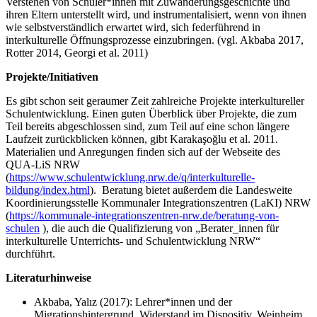
Verstehen von Schüler*innen mit Zuwanderungsgeschichte und
ihren Eltern unterstellt wird, und instrumentalisiert, wenn von ihnen
wie selbstverständlich erwartet wird, sich federführend in
interkulturelle Öffnungsprozesse einzubringen. (vgl. Akbaba 2017,
Rotter 2014, Georgi et al. 2011)
Projekte/Initiativen
Es gibt schon seit geraumer Zeit zahlreiche Projekte interkultureller
Schulentwicklung. Einen guten Überblick über Projekte, die zum
Teil bereits abgeschlossen sind, zum Teil auf eine schon längere
Laufzeit zurückblicken können, gibt Karakaşoğlu et al. 2011.
Materialien und Anregungen finden sich auf der Webseite des
QUA-LiS NRW
(
https://www.schulentwicklung.nrw.de/q/interkulturelle-
bildung/index.html
). Beratung bietet außerdem die Landesweite
Koordinierungsstelle Kommunaler Integrationszentren (LaKI) NRW
(
https://kommunale-integrationszentren-nrw.de/beratung-von-
schulen
), die auch die Qualifizierung von „Berater_innen für
interkulturelle Unterrichts- und Schulentwicklung NRW“
durchführt.
Literaturhinweise
Akbaba, Yalız (2017): Lehrer*innen und der
Migrationshintergrund. Widerstand im Dispositiv. Weinheim