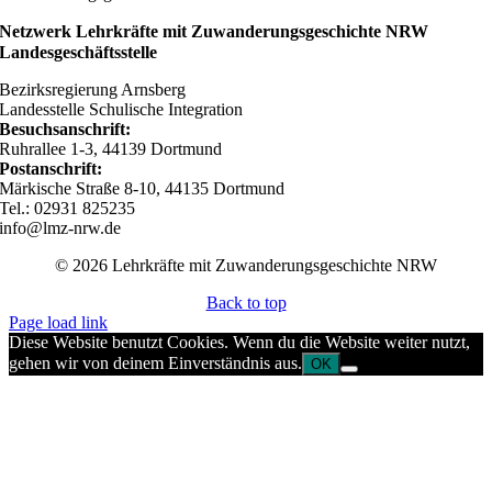
Netzwerk Lehrkräfte mit Zuwanderungsgeschichte NRW
Landesgeschäftsstelle
Bezirksregierung Arnsberg
Landesstelle Schulische Integration
Besuchsanschrift:
Ruhrallee 1-3, 44139 Dortmund
Postanschrift:
Märkische Straße 8-10, 44135 Dortmund
Tel.: 02931 825235
info@lmz-nrw.de
© 2026 Lehrkräfte mit Zuwanderungsgeschichte NRW
Back to top
Page load link
Diese Website benutzt Cookies. Wenn du die Website weiter nutzt,
gehen wir von deinem Einverständnis aus.
OK