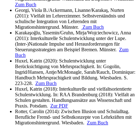
Zum Buch
Georgi, Viola B./Ackermann, Lisanne/Karakaş, Nurten
(2011): Vielfalt im Lehrerzimmer. Selbstverständnis und
schulische Integration von Lehrenden mit
Migrationshintergrund. Münster.
Zum Buch
Karakaşoğlu, Yasemin/Gruhn, Mirja/Wojciechowicz, Anna
(2011): Interkulturelle Schulentwicklung unter der Lupe.
(Inter-)Nationale Impulse und Herausforderungen für
Steuerungsstrategien am Beispiel Bremen. Münster.
Zum
Buch
Huxel, Katrin (2020): Schulentwicklung unter
Berücksichtigung von Mehrsprachigkeit. In: Gogolin,
Ingrid/Hansen, Antje/McMonagle, Sarah/Rauch, Dominique:
Handbuch Mehrsprachigkeit und Bildung. Wiesbaden. S.
223-228.
Zum Buch
Huxel, Katrin (2018): Interkulturelle und vielfaltsorientierte
Schulentwicklung. In: RAA Brandenburg (2018): Vielfalt an
Schulen gestalten. Handlungsansätze aus Wissenschaft und
Praxis. Potsdam.
Zur PDF
Rotter, Carolin (2014): Zwischen Illusion und Schulalltag.
Berufliche Fremd- und Selbstkonzepte von Lehrkräften mit
Migrationshintergrund. Wiesbaden.
Zum Buch