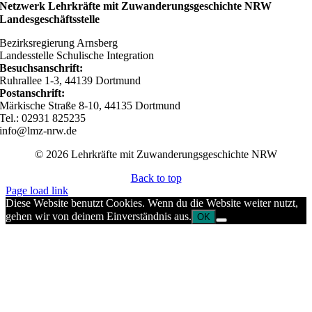
Netzwerk Lehrkräfte mit Zuwanderungsgeschichte NRW
Landesgeschäftsstelle
Bezirksregierung Arnsberg
Landesstelle Schulische Integration
Besuchsanschrift:
Ruhrallee 1-3, 44139 Dortmund
Postanschrift:
Märkische Straße 8-10, 44135 Dortmund
Tel.: 02931 825235
info@lmz-nrw.de
© 2026 Lehrkräfte mit Zuwanderungsgeschichte NRW
Back to top
Page load link
Diese Website benutzt Cookies. Wenn du die Website weiter nutzt,
gehen wir von deinem Einverständnis aus.
OK