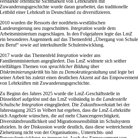
verstärkte öffentliche Sichtbarkeit von Lehrkräften mit
Zuwanderungsgeschichte wurde daran gearbeitet, das traditionelle
Leitbild einer Lehrkraft in Deutschland zu diversifizieren.
2010 wurden die Ressorts der nordrhein-westfälischen
Landesregierung neu zugeschnitten.
Integration
wurde dem
Arbeitsministerium zugeschlagen. In den Folgejahren legte das LmZ
ein besonderes Augenmerk auf das Themenfeld „Übergang von Schul
zu Beruf“ sowie auf interkulturelle Schulentwicklung.
2017 wurde das Themenfeld
Integration
wieder ans
Familienministerium angegliedert. Das LmZ widmete sich seither
vielfältigen Themen von
sprachlicher Bildung
über
Diskriminierungskritik
bis hin zu
Demokratiegestaltung
und legte bei
seiner Arbeit bis zuletzt einen deutlichen Akzent auf das Empowermen
von Lehrkräften mit Zuwanderungsgeschichte.
Zu Beginn des Jahres 2025 wurde die LmZ-Geschäftsstelle in
Düsseldorf aufgelöst und das LmZ vollständig in die
Landesstelle
Schulische Integration
eingegliedert. Die Zukunftswerkstatt bei der
Jahrestagung 2025 in Velbert hat ergeben, dass die LmZ-Lehrkräfte
sich Angebote wünschen, die auf mehr Chancengerechtigkeit,
Diversitätsfreundlichkeit und Migrationssensibilität im Schulsystem
abzielen. In der Diskussion wurde deutlich, dass diese weitreichende
Zielsetzung nicht von der Organisations-, Unterrichts- und
Personalentwicklung zu trennen ist. Auch das Empowerment von