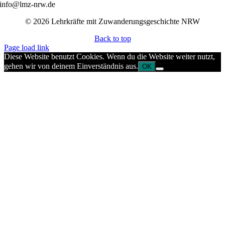
info@lmz-nrw.de
© 2026 Lehrkräfte mit Zuwanderungsgeschichte NRW
Back to top
Page load link
Diese Website benutzt Cookies. Wenn du die Website weiter nutzt,
gehen wir von deinem Einverständnis aus.
OK