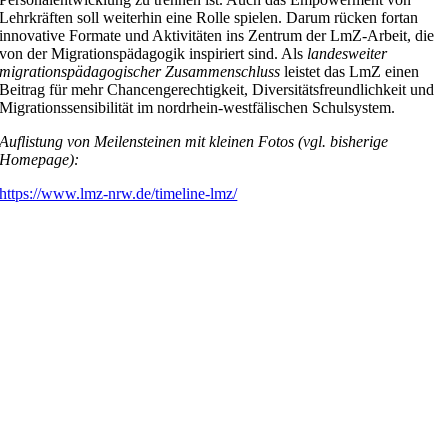
Lehrkräften soll weiterhin eine Rolle spielen. Darum rücken fortan
innovative Formate und Aktivitäten ins Zentrum der LmZ-Arbeit, die
von der Migrationspädagogik inspiriert sind. Als
landesweiter
migrationspädagogischer Zusammenschluss
leistet das LmZ einen
Beitrag für mehr Chancengerechtigkeit, Diversitätsfreundlichkeit und
Migrationssensibilität im nordrhein-westfälischen Schulsystem.
Auflistung von Meilensteinen mit kleinen Fotos (vgl. bisherige
Homepage):
https://www.lmz-nrw.de/timeline-lmz/